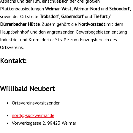
Asbachs und der Ilm, einschließlich der drei großen
Plattenbausiedlungen
Weimar-West
,
Weimar-Nord
und
Schöndorf
,
sowie der Ortsteile
Tröbsdorf
,
Gaberndorf
und
Tiefurt /
Dürrenbacher Hütte
. Zudem gehört die
Nordvorstadt
mit dem
Hauptbahnhof und den angrenzenden Gewerbegebieten entlang
Industrie- und Kromsdorfer Straße zum Einzugsbereich des
Ortsvereins.
Kontakt:
Willibald Neubert
Ortsvereinsvorsitzender
nord@spd-weimar.de
Vorwerksgasse 2, 99423 Weimar